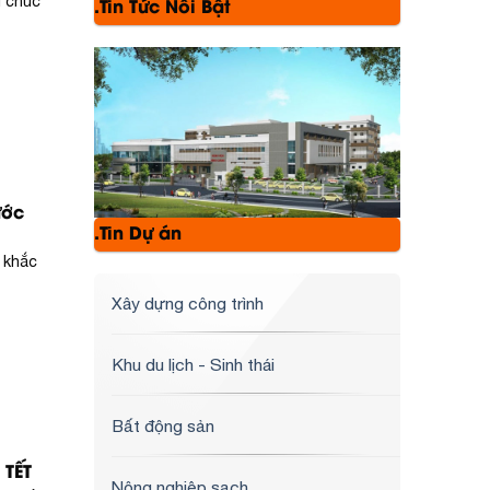
i chúc
.Tin Tức Nổi Bật
ước
.Tin Dự án
 khắc
Xây dựng công trình
Khu du lịch - Sinh thái
Bất động sản
 TẾT
Nông nghiệp sạch