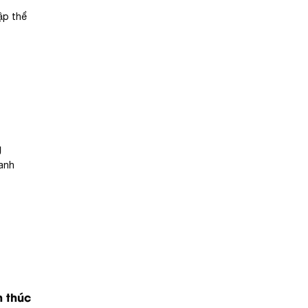
ập thể
g
oanh
h thúc