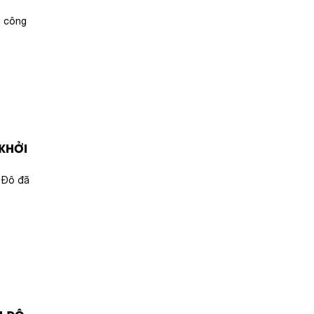
u công
 KHỞI
 Đô đã