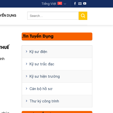
Tiếng Việt
YỂN DỤNG
.Tin Tuyển Dụng
THUẾ
Kỹ sư điện
ình
Kỹ sư trắc đạc
Kỹ sư hiện trường
Cán bộ hồ sơ
Thư ký công trình