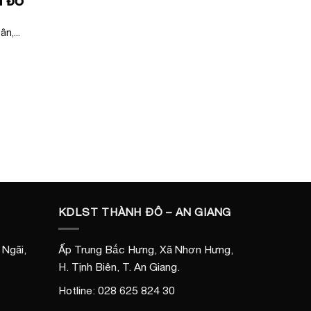
H ĐÔ
n,...
KDLST THÀNH ĐÔ – AN GIANG
Ngãi,
Ấp Trung Bắc Hưng, Xã Nhơn Hưng,
H. Tịnh Biên, T. An Giang.
Hotline: 028 625 824 30