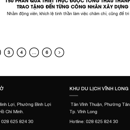
150 PHẦN QUÀ THIẾT THỰC ĐƯỢC TỔNG THẦU THÀN
TRAO TẶNG ĐẾN TỪNG CÔNG NHÂN XÂY DỰNG
Nhằm động viên, khích lệ tinh thần làm việc chăm chỉ, cũng để tri â
3
4
…
6
SỞ
KHU DU LỊCH VĨNH LONG
ình Lợi, Phường Bình Lợi
Tân Vĩnh Thuận, Phường Tân 
Hồ Chí Minh.
Tp. Vĩnh Long
: 028 625 824 30
Hotline: 028 625 824 30