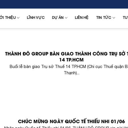
ỚI THIỆU
LĨNH VỰC
DỰ ÁN
LIÊN HỆ
TIN TỨC
TU
THÀNH ĐÔ GROUP BÀN GIAO THÀNH CÔNG TRỤ SỞ 
14 TP.HCM
Buổi lễ bàn giao Trụ sở Thuế 14 TP.HCM (Chi cục Thuế quận B
Thạnh)...
CHÚC MỪNG NGÀY QUỐC TẾ THIẾU NHI 01/06