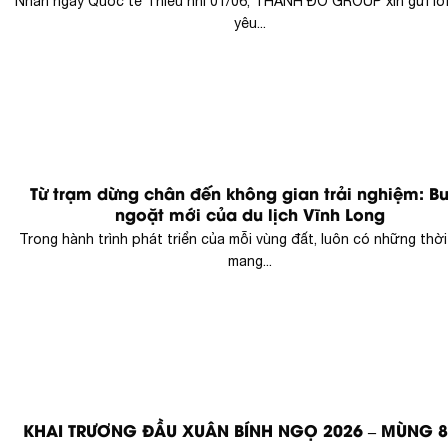
Nhân ngày Quốc tế Thiếu nhi 01/06, THÀNH ĐÔ GROUP xin gửi lờ
yêu...
Từ trạm dừng chân đến không gian trải nghiệm: B
ngoặt mới của du lịch Vĩnh Long
Trong hành trình phát triển của mỗi vùng đất, luôn có những thời
mang...
KHAI TRƯƠNG ĐẦU XUÂN BÍNH NGỌ 2026 – MÙNG 8