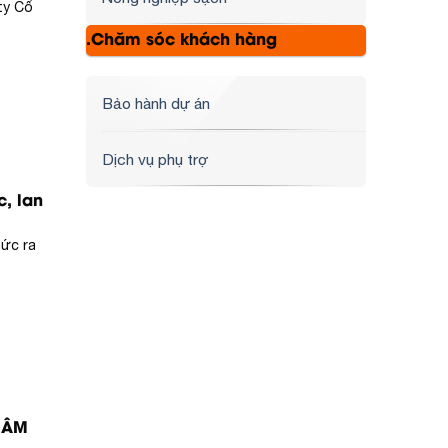
ty Cổ
.Chăm sóc khách hàng
Bảo hành dự án
Dịch vụ phụ trợ
c, lan
hức ra
 ÂM