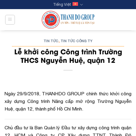
Skip
Tiếng Việt
to
content
TIN TỨC
TIN TỨC CÔNG TY
,
Lễ khởi công Công trình Trường
THCS Nguyễn Huệ, quận 12
Ngày 29/9/2018, THANHDO GROUP chính thức khởi công
xây dựng Công trình Nâng cấp mở rộng Trường Nguyễn
Huệ, quận 12, thành phố Hồ Chí Minh.
Chủ đầu tư là Ban Quản lý Đầu tư xây dựng công trình quận
12, HCM và Công ty CP Xây dựng TTNT Thành Đô