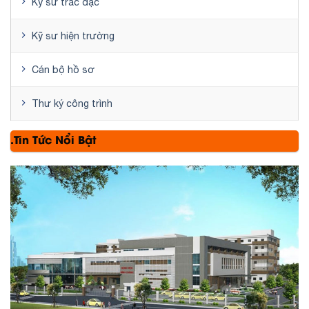
Kỹ sư trắc đạc
Kỹ sư hiện trường
Cán bộ hồ sơ
Thư ký công trình
.Tin Tức Nổi Bật