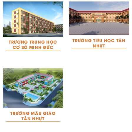
TRƯỜNG TIỂU HỌC TÂN
TRƯỜNG TRUNG HỌC
NHỰT
CƠ SỞ MINH ĐỨC
TRƯỜNG MẪU GIÁO
TÂN NHỰT