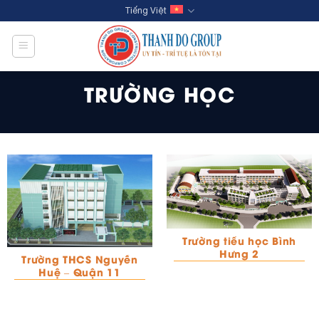
Skip
Tiếng Việt
to
content
TRƯỜNG HỌC
Trường tiểu học Bình
Hưng 2
Trường THCS Nguyễn
Huệ – Quận 11