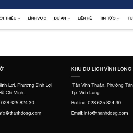
ỚI THIỆU
LĨNH VỰC
DỰ ÁN
LIÊN HỆ
TIN TỨC
TU
SỞ
KHU DU LỊCH VĨNH LONG
ình Lợi, Phường Bình Lợi
Tân Vĩnh Thuận, Phường Tân 
Hồ Chí Minh.
Tp. Vĩnh Long
: 028 625 824 30
Hotline: 028 625 824 30
 info@thanhdosg.com
Email: info@thanhdosg.com