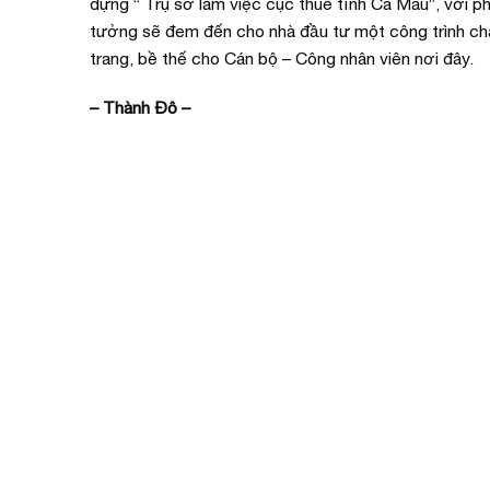
dựng “ Trụ sở làm việc cục thuế tỉnh Cà Mau”, với p
tưởng sẽ đem đến cho nhà đầu tư một công trình chấ
trang, bề thế cho Cán bộ – Công nhân viên nơi đây.
– Thành Đô –