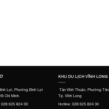
SỞ
KHU DU LỊCH VĨNH LONG
ình Lợi, Phường Bình Lợi
Tân Vĩnh Thuận, Phường Tân 
Hồ Chí Minh.
Tp. Vĩnh Long
: 028 625 824 30
Hotline: 028 625 824 30