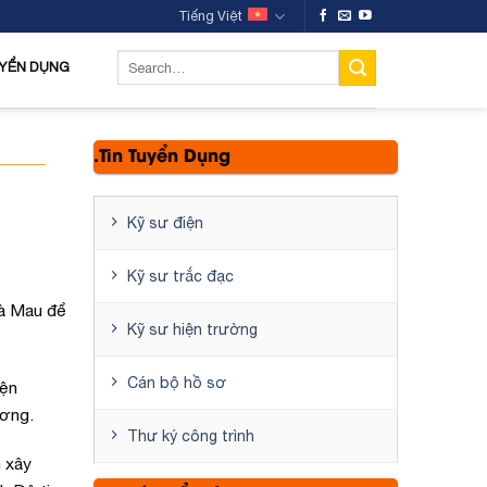
Tiếng Việt
YỂN DỤNG
.Tin Tuyển Dụng
Kỹ sư điện
Kỹ sư trắc đạc
Cà Mau để
Kỹ sư hiện trường
Cán bộ hồ sơ
iện
ương.
Thư ký công trình
h xây