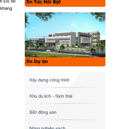
h Đô tin
.Tin Tức Nổi Bật
 khang
.Tin Dự án
Xây dựng công trình
Khu du lịch - Sinh thái
Bất động sản
Nông nghiệp sạch