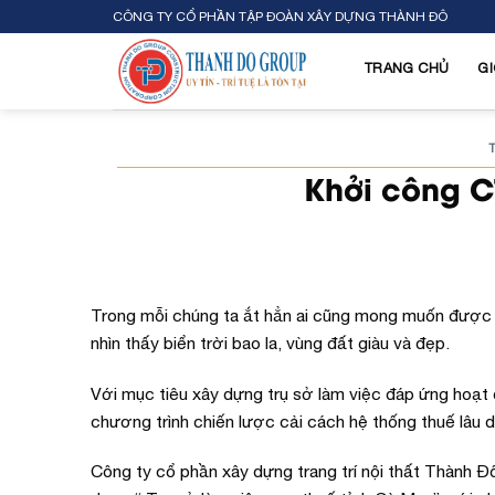
Skip
CÔNG TY CỔ PHẦN TẬP ĐOÀN XÂY DỰNG THÀNH ĐÔ
to
content
TRANG CHỦ
GI
Khởi công C
Trong mỗi chúng ta ắt hẳn ai cũng mong muốn được 
nhìn thấy biển trời bao la, vùng đất giàu và đẹp.
Với mục tiêu xây dựng trụ sở làm việc đáp ứng hoạ
chương trình chiến lược cải cách hệ thống thuế lâu dà
Công ty cổ phần xây dựng trang trí nội thất Thành Đ