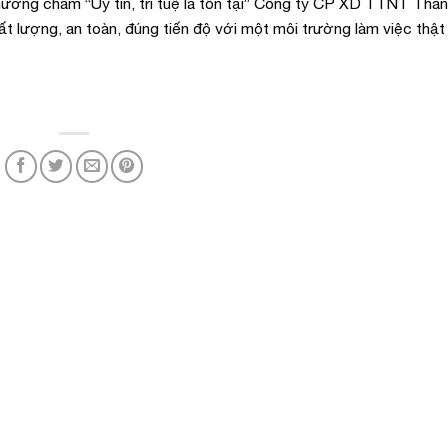
hương châm “Uy tín, trí tuệ là tồn tại” Công ty CP XD TTNT Thàn
t lượng, an toàn, đúng tiến độ với một môi trường làm việc thật