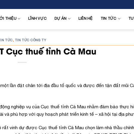
ỚI THIỆU
LĨNH VỰC
DỰ ÁN
LIÊN HỆ
TIN TỨC
TU
TIN TỨC
TIN TỨC CÔNG TY
,
T Cục thuế tỉnh Cà Mau
một lần đặt chân tới địa đầu tổ quốc và được đến tận đất mũi 
t động nghiệp vụ của Cục thuế tỉnh Cà Mau nhằm đảm bảo thực h
i và phù hợp với quy hoạch phát triển kinh tế – xã hội tại địa ph
ô rất vinh dự được Cục thuế tỉnh Cà Mau chọn làm nhà thầu chín