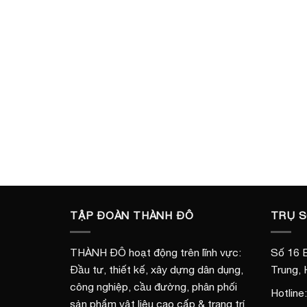
TẬP ĐOÀN THÀNH ĐÔ
TRỤ 
THÀNH ĐÔ hoạt động trên lĩnh vực:
Số 16 B
Đầu tư, thiết kế, xây dựng dân dụng,
Trung, 
công nghiệp, cầu đường, phân phối
Hotline
sản phẩm vật liệu cao cấp & trang trí