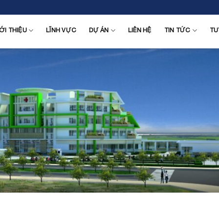
ỚI THIỆU
LĨNH VỰC
DỰ ÁN
LIÊN HỆ
TIN TỨC
TU