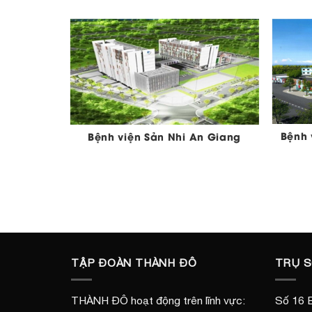
Bệnh 
Bệnh viện Sản Nhi An Giang
 1
TẬP ĐOÀN THÀNH ĐÔ
TRỤ 
THÀNH ĐÔ hoạt động trên lĩnh vực:
Số 16 B